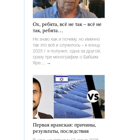
Ох, ребята, всё не так – всё не
так, ребята…
Не знаю как и почему, но именно
так это всё и случилось – к концу
2025 г я получил, одна за другой,
сразу три монографии о Бабьем
Яре:...
→
Первая иранская: причины,
результаты, последствия