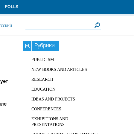
POLLS
Search form
Search
УССКИЙ
Рубрики
PUBLICISM
NEW BOOKS AND ARTICLES
RESEARCH
ует
EDUCATION
IDEAS AND PROJECTS
иле
CONFERENCES
EXHIBITIONS AND
PRESENTATIONS