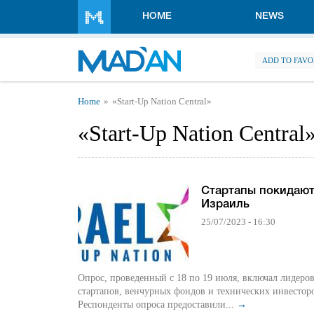
Skip to main content
HOME
NEWS
ADD TO FAVO
You are here
Home
«Start-Up Nation Central»
«Start-Up Nation Central
Стартапы покидаю
Израиль
25/07/2023 - 16:30
Опрос, проведенный с 18 по 19 июля, включал лидеро
стартапов, венчурных фондов и технических инвестор
Респонденты опроса предоставили...
→