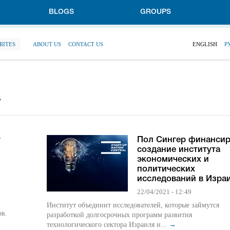
BLOGS
GROUPS
RITES
ABOUT US
CONTACT US
ENGLISH
Р
»
т
Пол Сингер финансир
создание института
экономических и
политических
исследований в Изра
22/04/2021 - 12:49
в
Институт объединит исследователей, которые займутся
ов.
разработкой долгосрочных программ развития
технологического сектора Израиля и...
→