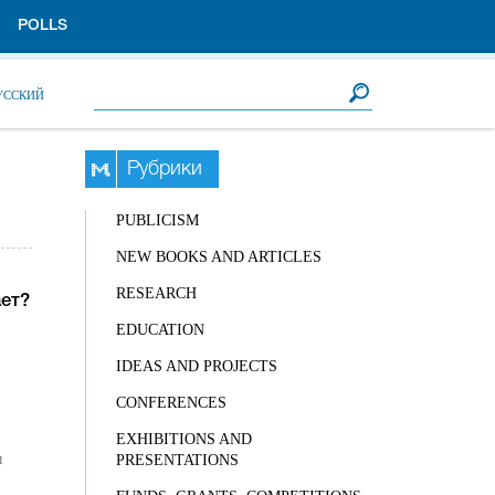
POLLS
Search form
Search
УССКИЙ
Рубрики
PUBLICISM
NEW BOOKS AND ARTICLES
RESEARCH
ет?
EDUCATION
IDEAS AND PROJECTS
CONFERENCES
EXHIBITIONS AND
я
PRESENTATIONS