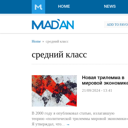
Skip to main content
HOME
NEWS
ADD TO FAVO
You are here
Home
средний класс
средний класс
Новая трилемма в
мировой экономик
21/09/2024 - 13:41
В 2000 году я опубликовал статью, излагавшую
теорию «политической трилеммы мировой экономики»
Я утверждал, что...
→