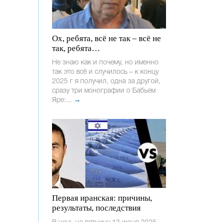
Ох, ребята, всё не так – всё не
так, ребята…
Не знаю как и почему, но именно
так это всё и случилось – к концу
2025 г я получил, одна за другой,
сразу три монографии о Бабьем
Яре:...
→
Первая иранская: причины,
результаты, последствия