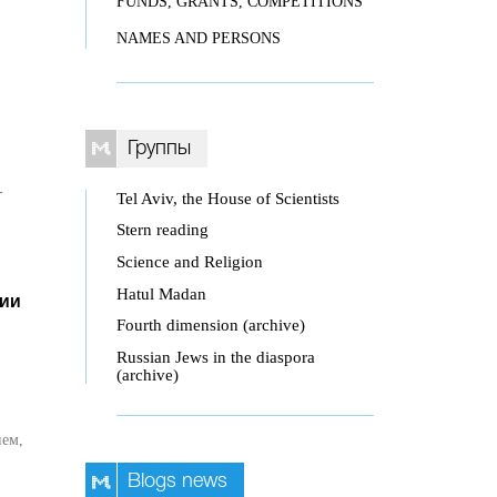
FUNDS, GRANTS, COMPETITIONS
NAMES AND PERSONS
Группы
-
Tel Aviv, the House of Scientists
Stern reading
Science and Religion
Hatul Madan
сии
Fourth dimension (archive)
Russian Jews in the diaspora
(archive)
ием,
Blogs news