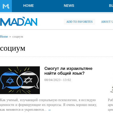
Skip to main content
HOME
NEWS
B
ADD TO FAVORITES
ABOUT 
You are here
Home
социум
социум
Смогут ли израильтяне
найти общий язык?
08/04/2023 - 13:02
Как ученый, изучающий социальную психологию, я исследую
Ра
ценности и формирующие их процессы. Я очень хорошо вижу,
ар
как меняются и укрепляются...
→
це