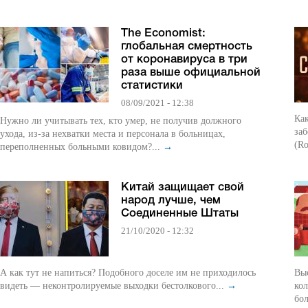
The Economist:
глобальная смертность
от коронавируса в три
раза выше официальной
статистики
08/09/2021 - 12:38
Ка
Нужно ли учитывать тех, кто умер, не получив должного
за
ухода, из-за нехватки места и персонала в больницах,
(Ro
переполненных больными ковидом?...
→
Китай защищает свой
народ лучше, чем
Соединенные Штаты
21/10/2020 - 12:32
А как тут не напиться? Подобного доселе им не приходилось
Выс
видеть — неконтролируемые выходки бестолкового...
→
кол
бо