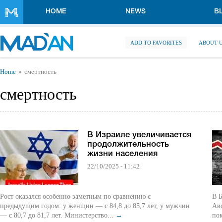
Skip to main content
HOME
NEWS
B
ADD TO FAVORITES
ABOUT 
You are here
Home
смертность
смертность
В Израиле увеличивается
продолжительность
жизни населения
22/10/2025 - 11:42
Рост оказался особенно заметным по сравнению с
В 
предыдущим годом: у женщин — с 84,8 до 85,7 лет, у мужчин
Ав
— с 80,7 до 81,7 лет. Министерство...
→
пок