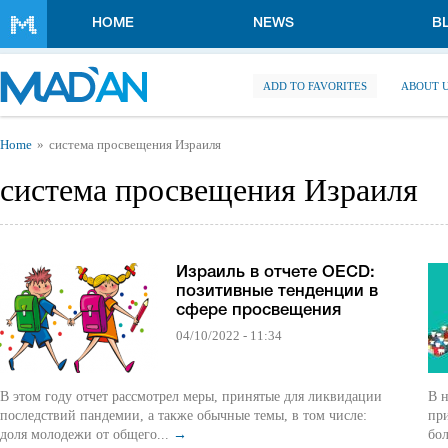
Skip to main content
HOME
NEWS
B
ADD TO FAVORITES
ABOUT 
You are here
Home
система просвещения Израиля
система просвещения Израиля
Израиль в отчете OECD:
позитивные тенденции в
сфере просвещения
04/10/2022 - 11:34
В этом году отчет рассмотрел меры, принятые для ликвидации
В 
последствий пандемии, а также обычные темы, в том числе:
при
доля молодежи от общего...
→
бол