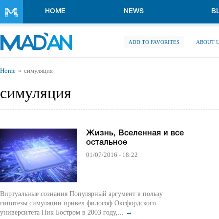
Skip to main content
HOME
NEWS
B
ADD TO FAVORITES
ABOUT 
You are here
Home
симуляция
симуляция
Жизнь, Вселенная и все
остальное
01/07/2016 - 18:22
Виртуальные сознания Популярный аргумент в пользу
гипотезы симуляции привел философ Оксфордского
университета Ник Бостром в 2003 году,...
→