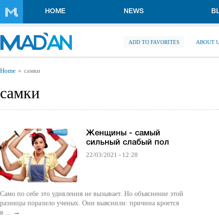
Skip to main content
HOME
NEWS
B
ADD TO FAVORITES
ABOUT 
You are here
Home
самки
самки
Женщины - самый
сильный слабый пол
22/03/2021 - 12:28
Само по себе это удивления не вызывает. Но объяснение этой
разницы поразило ученых. Они выяснили: причина кроется
в ...
→