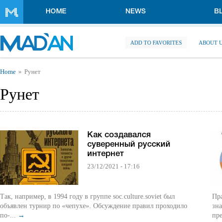
Skip to main content
HOME
NEWS
B
ADD TO FAVORITES
ABOUT 
You are here
Home
Рунет
Рунет
Как создавался
суверенный русский
интернет
23/12/2021 - 17:16
Так, например, в 1994 году в группе soc.culture.soviet был
Пра
объявлен турнир по «чепухе». Обсуждение правил проходило
зна
по-...
→
пре