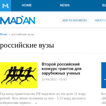
Skip to main content
HOME
NEWS
B
ADD TO FAVORITES
ABOUT 
You are here
Home
российские вузы
российские вузы
Второй российский
конкурс грантов для
зарубежных ученых
21/04/2011 - 15:03
Год назад правительство РФ выделило на эти цели 12 млрд
Бол
рублей. Чуть менее половины из них - 5,33 млрд достались
«И
победителям первого...
→
«На