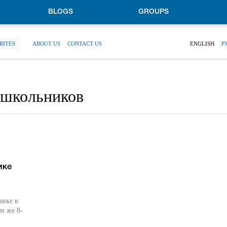
BLOGS
GROUPS
RITES
ABOUT US
CONTACT US
ENGLISH
Р
 школьников
ике
зике в
м же 8-