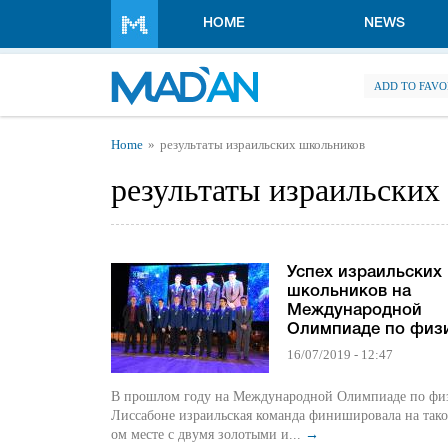
Skip to main content
HOME
NEWS
ADD TO FAVO
You are here
Home
результаты израильских школьников
результаты израильских
Успех израильских
школьников на
Международной
Олимпиаде по физ
16/07/2019 - 12:47
В прошлом году на Международной Олимпиаде по фи
Лиссабоне израильская команда финишировала на тако
ом месте с двумя золотыми и...
→