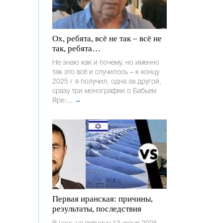
Ох, ребята, всё не так – всё не
так, ребята…
Не знаю как и почему, но именно
так это всё и случилось – к концу
2025 г я получил, одна за другой,
сразу три монографии о Бабьем
Яре:...
→
Первая иранская: причины,
результаты, последствия