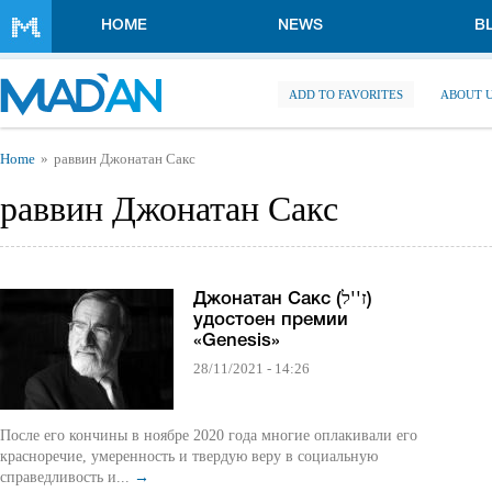
Skip to main content
HOME
NEWS
B
ADD TO FAVORITES
ABOUT 
You are here
Home
раввин Джонатан Сакс
раввин Джонатан Сакс
Джонатан Сакс (ז''ל)
удостоен премии
«Genesis»
28/11/2021 - 14:26
После его кончины в ноябре 2020 года многие оплакивали его
красноречие, умеренность и твердую веру в социальную
справедливость и...
→