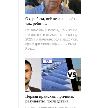
Ох, ребята, всё не так – всё не
так, ребята…
Не знаю как и почему, но именно
так это всё и случилось – к концу
2025 г я получил, одна за другой,
сразу три монографии о Бабьем
Яре:...
→
Первая иранская: причины,
результаты, последствия