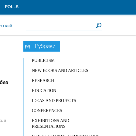
POLLS
Search form
Search
УССКИЙ
Рубрики
PUBLICISM
NEW BOOKS AND ARTICLES
RESEARCH
без
EDUCATION
IDEAS AND PROJECTS
CONFERENCES
m, в
EXHIBITIONS AND
PRESENTATIONS