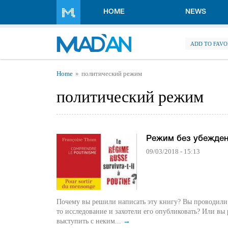
Skip to main content
HOME
NEWS
ADD TO FAVO
You are here
Home
политический режим
политический режим
Режим без убежде
09/03/2018 - 15:13
Почему вы решили написать эту книгу? Вы проводили 
то исследование и захотели его опубликовать? Или вы
выступить с неким...
→