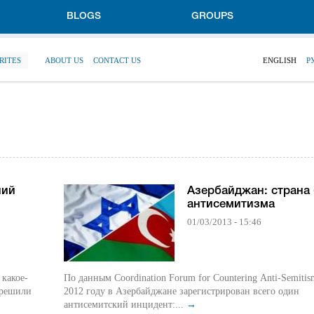
BLOGS
GROUPS
RITES
ABOUT US
CONTACT US
ENGLISH
Р
ний
Азербайджан: страна 
антисемитизма
01/03/2013 - 15:46
какое-
По данным Coordination Forum for Countering Anti-Semitis
 решили
2012 году в Азербайджане зарегистрирован всего один
антисемитский инцидент:...
→