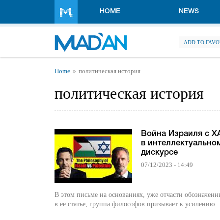
Skip to main content
HOME
NEWS
ADD TO FAVO
You are here
Home
политическая история
политическая история
Война Израиля с 
в интеллектуально
дискурсе
07/12/2023 - 14:49
В этом письме на основаниях, уже отчасти обозначенн
в ее статье, группа философов призывает к усилению..