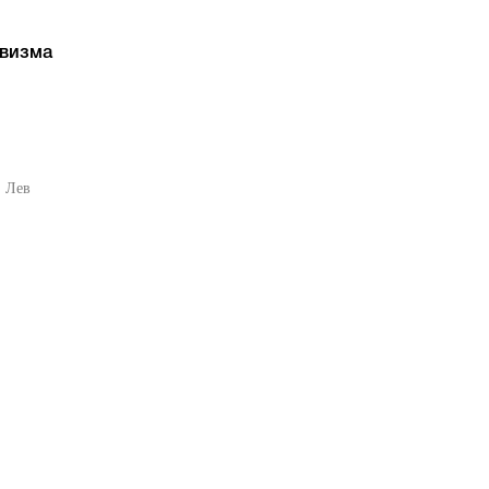
визма
, Лев