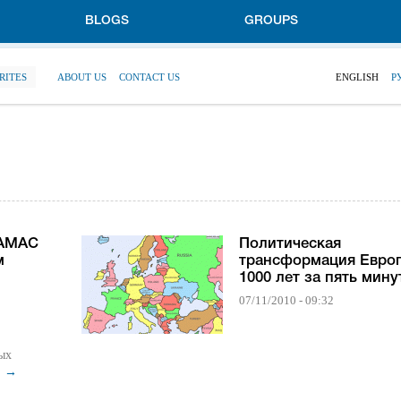
BLOGS
GROUPS
RITES
ABOUT US
CONTACT US
ENGLISH
Р
ХАМАС
Политическая
м
трансформация Евро
1000 лет за пять мину
07/11/2010 - 09:32
ых
.
→