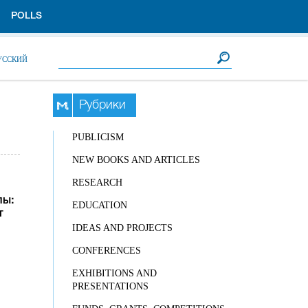
POLLS
Search form
Search
УССКИЙ
Рубрики
PUBLICISM
NEW BOOKS AND ARTICLES
RESEARCH
пы:
EDUCATION
т
IDEAS AND PROJECTS
CONFERENCES
EXHIBITIONS AND
PRESENTATIONS