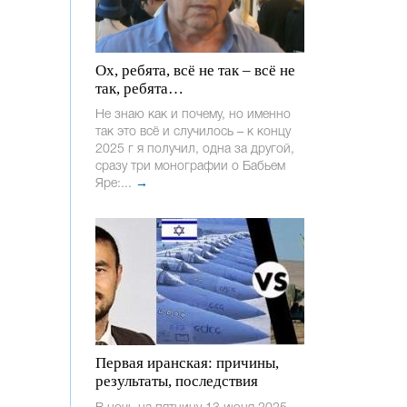
Ох, ребята, всё не так – всё не
так, ребята…
Не знаю как и почему, но именно
так это всё и случилось – к концу
2025 г я получил, одна за другой,
сразу три монографии о Бабьем
Яре:...
→
Первая иранская: причины,
результаты, последствия