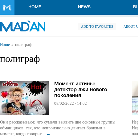
Skip to main content
HOME
NEWS
B
ADD TO FAVORITES
ABOUT 
You are here
Home
полиграф
полиграф
Момент истины:
детектор лжи нового
поколения
08/02/2022 - 14:02
Они рассказывают, что сумели выявить две основные группы
Изр
обманщиков: тех, кто непроизвольно двигает бровями в
Ие
момент, когда говорит...
→
лжи