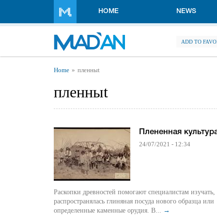
Skip to main content
HOME
NEWS
ADD TO FAVO
You are here
Home
пленныt
пленныt
Плененная культур
24/07/2021 - 12:34
Раскопки древностей помогают специалистам изучать,
распространялась глиняная посуда нового образца или
определенные каменные орудия. В...
→