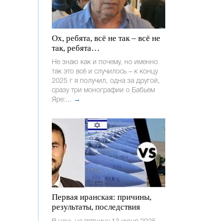
Ох, ребята, всё не так – всё не
так, ребята…
Не знаю как и почему, но именно
так это всё и случилось – к концу
2025 г я получил, одна за другой,
сразу три монографии о Бабьем
Яре:...
→
Первая иранская: причины,
результаты, последствия