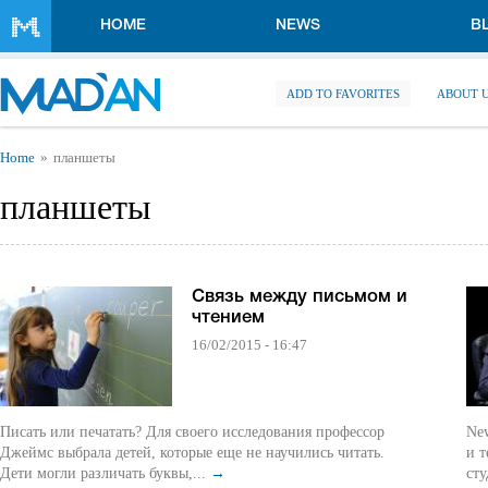
Skip to main content
HOME
NEWS
B
ADD TO FAVORITES
ABOUT 
You are here
Home
планшеты
планшеты
Cвязь между письмом и
чтением
16/02/2015 - 16:47
Писать или печатать? Для своего исследования профессор
New
Джеймс выбрала детей, которые еще не научились читать.
и т
Дети могли различать буквы,...
→
сту