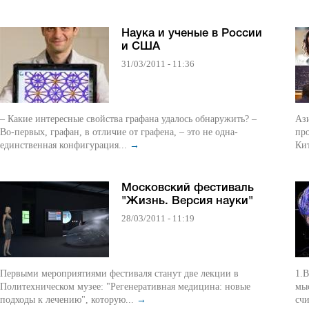
Наука и ученые в России
и США
31/03/2011 - 11:36
– Какие интересные свойства графана удалось обнаружить? –
Аз
Во-первых, графан, в отличие от графена, – это не одна-
про
единственная конфигурация...
→
Кит
Московский фестиваль
"Жизнь. Версия науки"
28/03/2011 - 11:19
Первыми мероприятиями фестиваля станут две лекции в
1.В
Политехническом музее: "Регенеративная медицина: новые
мы
подходы к лечению", которую...
→
счи