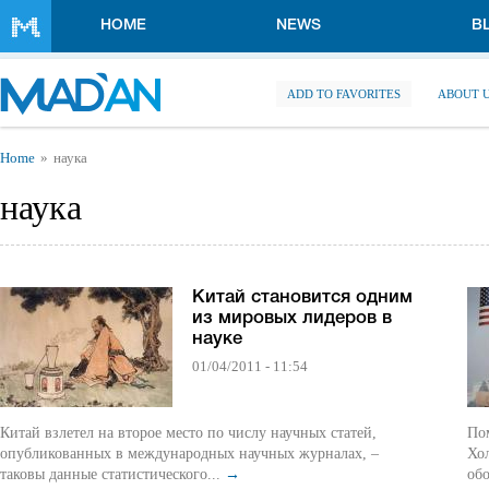
Skip to main content
HOME
NEWS
B
ADD TO FAVORITES
ABOUT 
You are here
Home
наука
наука
Китай становится одним
из мировых лидеров в
науке
01/04/2011 - 11:54
Китай взлетел на второе место по числу научных статей,
По
опубликованных в международных научных журналах, –
Хол
таковы данные статистического...
→
об