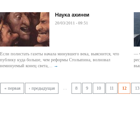
Наука ахинеи
20/03/2011 - 09:51
Если полистать газеты начала минувшего века, выяснится, что
— Ф
публику куда больше, чем реформы Столыпина, волновал
рес
неминуемый конец света,...
→
вы
Pages
…
« первая
‹ предыдущая
8
9
10
11
12
13