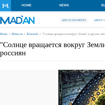
Skip to main content
HOME
NEWS
B
ADD TO FAVORITES
ABOUT 
You are here
Home
Новости
Research
"Солнце вращается вокруг Земли" и другие за
"Солнце вращается вокруг Земли
россиян