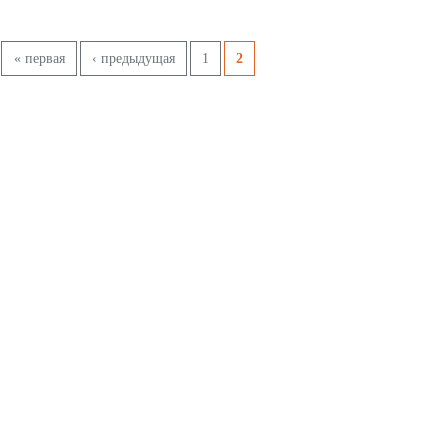
Pages
« первая
‹ предыдущая
1
2