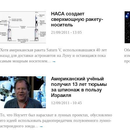
НАСА создает
сверхмощную ракету-
носитель
21/09/2011 - 13:05
Хотя американская ракета Saturn V, использовавшаяся 40 лет
Об
назад для доставки астронавтов на Луну и остающаяся пока
из
самым мощным носителем...
→
про
Американский учёный
получил 13 лет тюрьмы
за шпионаж в пользу
Израиля
12/09/2011 - 10:45
То, что Ноузетт был нарасхват в лунных проектах, обусловлено
его идеей использовать радиопередатчик полувоенного лунно-
астероидного зонда...
→