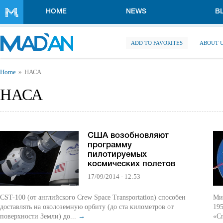
Skip to main content
HOME
NEWS
B
ADD TO FAVORITES
ABOUT 
You are here
Home
НАСА
НАСА
США возобновляют
программу
пилотируемых
космических полетов
17/09/2014 - 12:53
CST-100 (от английского Crew Space Transportation) способен
Ми
доставлять на околоземную орбиту (до ста километров от
195
поверхности Земли) до...
→
«С