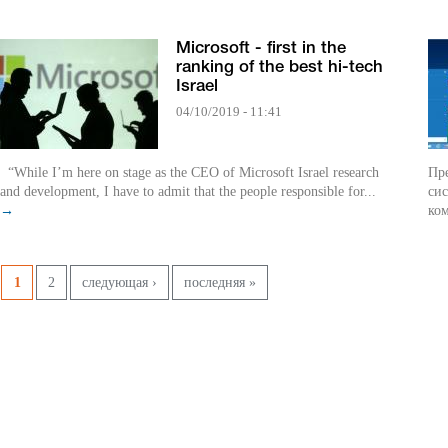
Microsoft - first in the
ranking of the best hi-tech
Israel
04/10/2019 - 11:41
“While I’m here on stage as the CEO of Microsoft Israel research
Пр
and development, I have to admit that the people responsible for...
сис
→
ком
Pages
1
2
следующая ›
последняя »