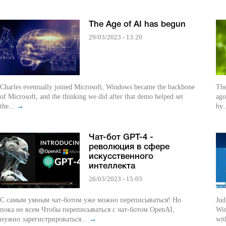
The Age of AI has begun
29/03/2023 - 13:20
Charles eventually joined Microsoft, Windows became the backbone
The
of Microsoft, and the thinking we did after that demo helped set
ago
the...
→
by.
Чат-бот GPT-4 -
революция в сфере
искусственного
интеллекта
26/03/2023 - 15:03
С самым умным чат-ботом уже можно переписываться! Но
Jud
пока не всем Чтобы переписываться с чат-ботом OpenAI,
Win
нужно зарегистрироваться...
→
wit