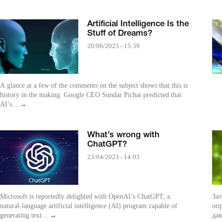
Artificial Intelligence Is the
Stuff of Dreams?
20/06/2023 - 15:39
A glance at a few of the comments on the subject shows that this is
history in the making. Google CEO Sundar Pichai predicted that
AI’s...
→
What’s wrong with
ChatGPT?
23/04/2023 - 14:03
Microsoft is reportedly delighted with OpenAI’s ChatGPT, a
Зат
natural-language artificial intelligence (AI) program capable of
опр
generating text...
→
дав