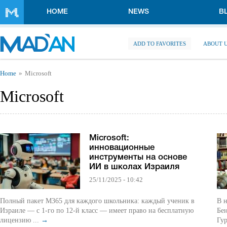
Skip to main content
HOME
NEWS
B
ADD TO FAVORITES
ABOUT 
You are here
Home
Microsoft
Microsoft
Microsoft:
инновационные
инструменты на основе
ИИ в школах Израиля
25/11/2025 - 10:42
Полный пакет M365 для каждого школьника: каждый ученик в
В н
Израиле — с 1-го по 12-й класс — имеет право на бесплатную
Бен
лицензию ...
→
Гу