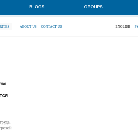
BLOGS
GROUPS
RITES
ABOUT US
CONTACT US
ENGLISH
Р
щем
тся
труда.
грозой