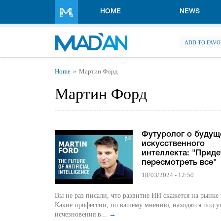
Skip to main content
HOME
NEWS
ADD TO FAVO
You are here
Home
Мартин Форд
Мартин Форд
Футуролог о буду
искусственного
интеллекта: "Приде
пересмотреть все"
18/03/2024 - 12:50
Вы не раз писали, что развитие ИИ скажется на рынке 
Какие профессии, по вашему мнению, находятся под у
исчезновения в...
→