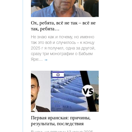
Ох, ребята, всё не так – всё не
так, ребята…
Не знаю как и почему, но именно
так это всё и случилось – к концу
2025 г я получил, одна за другой,
сразу три монографии о Бабьем
Яре:...
→
Первая иранская: причины,
результаты, последствия