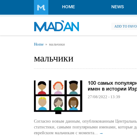
Skip to main content
HOME
NEWS
ADD TO FAVO
You are here
Home
мальчики
мальчики
100 самых популяр
имен в истории Из
27/08/2022 - 13:39
Согласно новым данным, опубликованным Центральн
статистики, самыми популярными именами, которые д
еврейским мальчикам с момента...
→