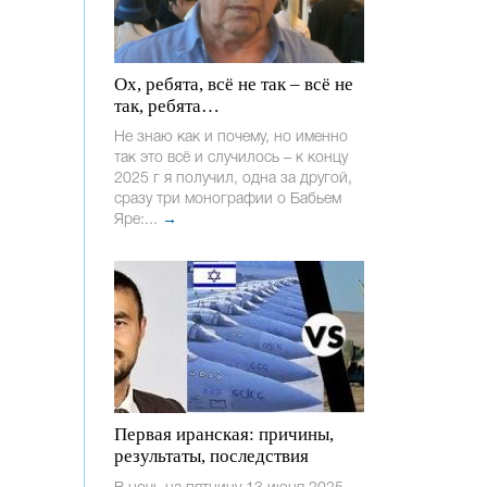
Ох, ребята, всё не так – всё не
так, ребята…
Не знаю как и почему, но именно
так это всё и случилось – к концу
2025 г я получил, одна за другой,
сразу три монографии о Бабьем
Яре:...
→
Первая иранская: причины,
результаты, последствия