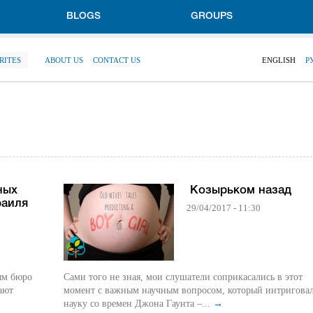
BLOGS
GROUPS
RITES
ABOUT US
CONTACT US
ENGLISH
Р
ных
Козырьком назад
раиля
29/04/2017 - 11:30
ым бюро
Сами того не зная, мои слушатели соприкасались в этот
ают
момент с важным научным вопросом, который интригова
науку со времен Джона Гаунта –...
→