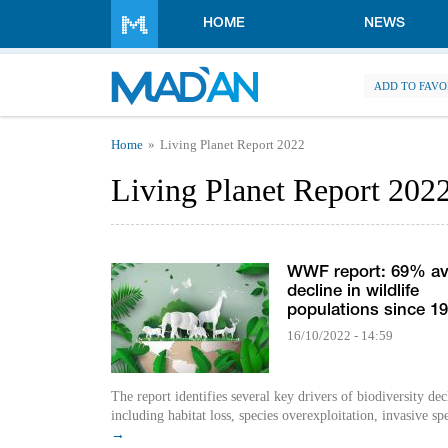
Skip to main content
HOME
NEWS
ADD TO FAVO
You are here
Home
Living Planet Report 2022
Living Planet Report 202
WWF report: 69% av
decline in wildlife
populations since 1
16/10/2022 - 14:59
The report identifies several key drivers of biodiversity dec
including habitat loss, species overexploitation, invasive spe
→