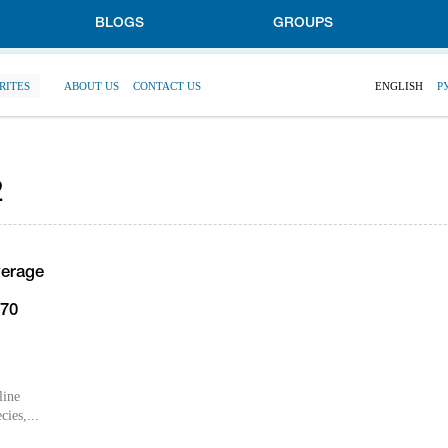
BLOGS
GROUPS
RITES
ABOUT US
CONTACT US
ENGLISH
Р
2
erage
970
line
cies,...