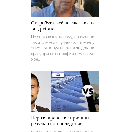
Ох, ребята, всё не так – всё не
так, ребята…
Не знаю как и почему, но именно
так это всё и случилось – к концу
2025 г я получил, одна за другой,
сразу три монографии о Бабьем
Яре:...
→
Первая иранская: причины,
результаты, последствия