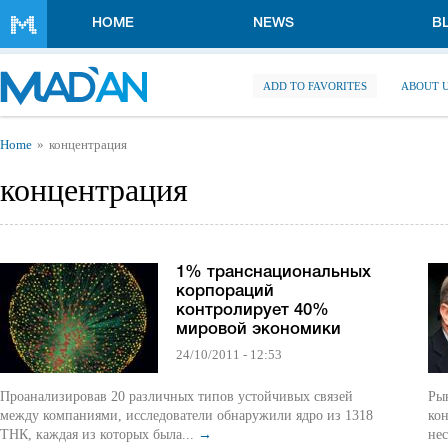
Skip to main content
HOME
NEWS
B
ADD TO FAVORITES
ABOUT 
You are here
Home
концентрация
концентрация
1% транснациональных
корпораций
контролирует 40%
мировой экономики
24/10/2011 - 12:53
Проанализировав 20 различных типов устойчивых связей
Рын
между компаниями, исследователи обнаружили ядро из 1318
ко
ТНК, каждая из которых была...
→
нес