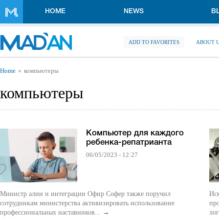
Skip to main content
HOME
NEWS
B
ADD TO FAVORITES
ABOUT 
You are here
Home
компьютеры
компьютеры
Компьютер для каждого
ребенка-репатрианта
06/05/2023 - 12:27
Министр алии и интеграции Офир Софер также поручил
Ис
сотрудникам министерства активизировать использование
пр
профессиональных наставников...
→
ло