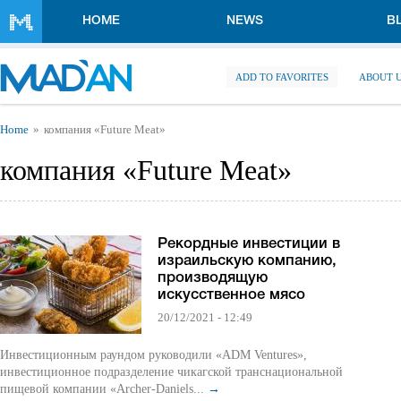
Skip to main content
HOME
NEWS
B
ADD TO FAVORITES
ABOUT 
You are here
Home
компания «Future Meat»
компания «Future Meat»
Рекордные инвестиции в
израильскую компанию,
производящую
искусственное мясо
20/12/2021 - 12:49
Инвестиционным раундом руководили «ADM Ventures»,
инвестиционное подразделение чикагской транснациональной
пищевой компании «Archer-Daniels...
→