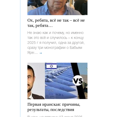
Ох, ребята, всё не так – всё не
так, ребята…
Не знаю как и почему, но именно
так это всё и случилось – к концу
2025 г я получил, одна за другой,
сразу три монографии о Бабьем
Яре:...
→
Первая иранская: причины,
результаты, последствия