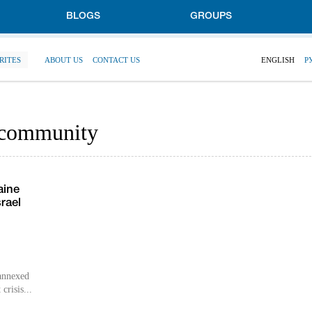
BLOGS
GROUPS
RITES
ABOUT US
CONTACT US
ENGLISH
Р
g community
aine
srael
 annexed
crisis...