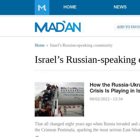
Skip to main content
HOME
NEWS
ADD TO FAVO
You are here
Home
Israel’s Russian-speaking community
Israel’s Russian-speakin
How the Russia-Ukr
Crisis Is Playing in I
09/02/2022 - 13:34
That all changed eight years ago when Russia invaded and
the Crimean Peninsula, sparking the most serious East-West 
→