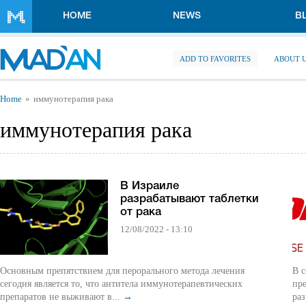
Skip to main content
HOME
NEWS
B
ADD TO FAVORITES
ABOUT 
You are here
Home
иммунотерапия рака
иммунотерапия рака
В Израиле
разрабатывают таблетки
от рака
12/08/2022 - 13:10
Основным препятствием для перорального метода лечения
В 
сегодня является то, что антитела иммунотерапевтических
пр
препаратов не выживают в...
→
ра