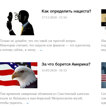
Как определить нациста?
17/11/2018 - 15:54
Только не думайте, что это такой уж простой вопрос.
Наци
Некоторые считают, что нацизм или фашизм — это идеология,
по
а потому сейчас, в эпоху...
→
вн
За что борется Америка?
31/05/2018 - 10:53
Тем временем священные облачения из Сикстинской капеллы
Се
ехали из Ватикана в нью-йоркский Метрополитен-музей,
сов
чтобы украсить...
→
иде