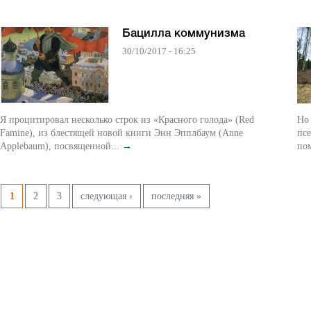
Бацилла коммунизма
30/10/2017 - 16:25
Я процитировал несколько строк из «Красного голода» (Red
Но 
Famine), из блестящей новой книги Энн Эпплбаум (Anne
пс
Applebaum), посвященной...
→
по
Pages
1
2
3
следующая ›
последняя »