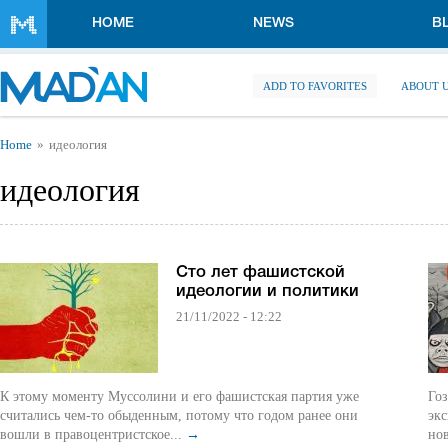
Skip to main content
HOME
NEWS
B
ADD TO FAVORITES
ABOUT 
You are here
Home
идеология
идеология
Сто лет фашистской
идеологии и политики
21/11/2022 - 12:22
К этому моменту Муссолини и его фашистская партия уже
Гозман: Сто лет н
считались чем-то обыденным, потому что годом ранее они
экс
вошли в правоцентристское...
→
нов