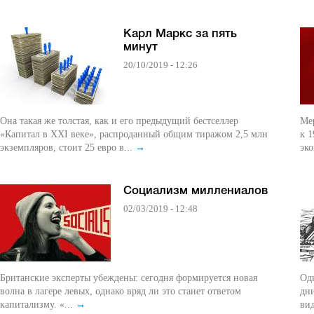
Карл Маркс за пять
минут
20/10/2019 - 12:26
Она такая же толстая, как и его предыдущий бестселлер
Ме
«Капитал в XXI веке», распроданный общим тиражом 2,5 млн
к 1
экземпляров, стоит 25 евро в...
→
эко
Социализм миллениалов
02/03/2019 - 12:48
Британские эксперты убеждены: сегодня формируется новая
Од
волна в лагере левых, однако вряд ли это станет ответом
дни
капитализму. «...
→
вид