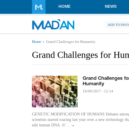
Skip to main content
HOME
NEWS
ADD TO FAVO
You are here
Home
Grand Challenges for Humanity
Grand Challenges for Hu
Grand Challenges fo
Humanity
16/09/2017 - 12:14
GENETIC MODIFICATION OF HUMANS Debates among
scientists started roaring last year over a new technology tha
edit human DNA. It’...
→