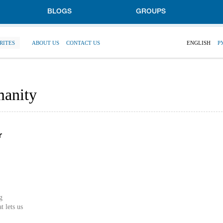
BLOGS
GROUPS
RITES
ABOUT US
CONTACT US
ENGLISH
Р
manity
r
t lets us