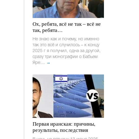
Ох, ребята, всё не так – всё не
так, ребята…
Не знаю как и почему, но именно
так это всё и случилось – к концу
2025 г я получил, одна за другой,
сразу три монографии о Бабьем
Яре:...
→
Первая иранская: причины,
результаты, последствия