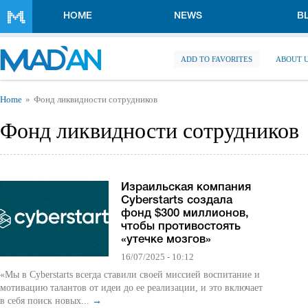
Skip to main content
HOME
NEWS
B
ADD TO FAVORITES
ABOUT 
You are here
Home
Фонд ликвидности сотрудников
Фонд ликвидности сотрудников
Израильская компания
Cyberstarts создала
фонд $300 миллионов,
чтобы противостоять
«утечке мозгов»
16/07/2025 - 10:12
«Мы в Cyberstarts всегда ставили своей миссией воспитание и
мотивацию талантов от идеи до ее реализации, и это включает
в себя поиск новых...
→