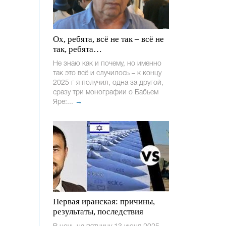
Ох, ребята, всё не так – всё не
так, ребята…
Не знаю как и почему, но именно
так это всё и случилось – к концу
2025 г я получил, одна за другой,
сразу три монографии о Бабьем
Яре:...
→
Первая иранская: причины,
результаты, последствия