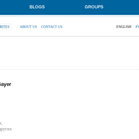
BLOGS
GROUPS
RITES
ABOUT US
CONTACT US
ENGLISH
Р
ayer
и,
других