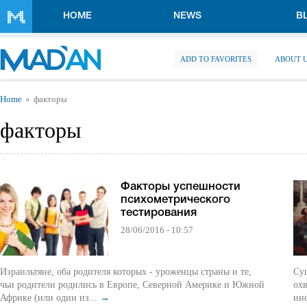
Skip to main content
HOME
NEWS
B
ADD TO FAVORITES
ABOUT 
You are here
Home
факторы
факторы
Факторы успешности
психометрического
тестирования
28/06/2016 - 10:57
Израильтяне, оба родителя которых - уроженцы страны и те,
Су
чьи родители родились в Европе, Северной Америке и Южной
ох
Африке (или один из...
→
ин