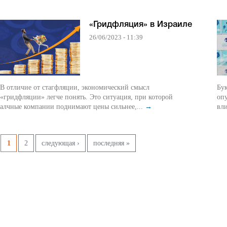
«Гридфляция» в Израиле
26/06/2023 - 11:39
В отличие от стагфляции, экономический смысл
Бук
«гридфляции» легче понять. Это ситуация, при которой
опу
алчные компании поднимают цены сильнее,...
→
вл
Pages
1
2
следующая ›
последняя »