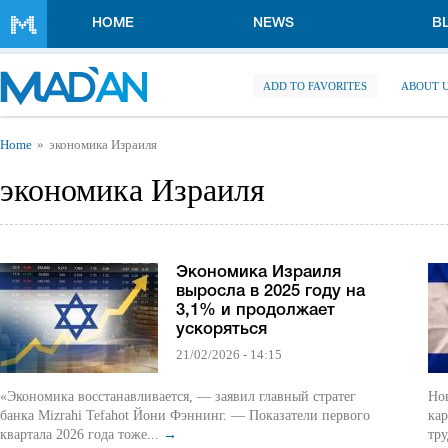
Skip to main content
HOME
NEWS
B
ADD TO FAVORITES
ABOUT 
You are here
Home
экономика Израиля
экономика Израиля
Экономика Израиля
выросла в 2025 году на
3,1% и продолжает
ускоряться
21/02/2026 - 14:15
«Экономика восстанавливается, — заявил главный стратег
Но
банка Mizrahi Tefahot Йони Фэннинг. — Показатели первого
кар
квартала 2026 года тоже...
→
тру