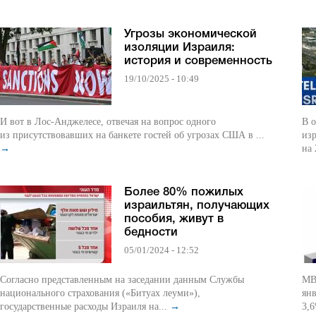
Угрозы экономической
изоляции Израиля:
история и современность
19/10/2025 - 10:49
И вот в Лос‑Анджелесе, отвечая на вопрос одного
В о
из присутствовавших на банкете гостей об угрозах США в ...
из
→
на
Более 80% пожилых
израильтян, получающих
пособия, живут в
бедности
05/01/2024 - 12:52
Согласно представленным на заседании данным Службы
МВФ
национального страхования («Битуах леуми»),
янв
государственные расходы Израиля на...
→
3,6