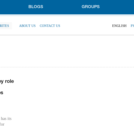
BLOGS
GROUPS
RITES
ABOUT US
CONTACT US
ENGLISH
Р
ey role
es
has its
for