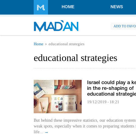
Skip to main content
HOME
NEWS
ADD TO FAVO
You are here
Home
educational strategies
educational strategies
Israel could play a k
in the re-shaping of
educational strategi
19/12/2019 - 18:21
But behind these impressive statistics, our education system 
weak spots, especially when it comes to preparing students 
life...
→