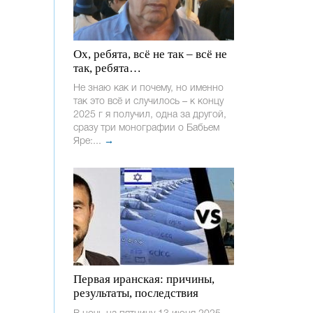
Ох, ребята, всё не так – всё не
так, ребята…
Не знаю как и почему, но именно
так это всё и случилось – к концу
2025 г я получил, одна за другой,
сразу три монографии о Бабьем
Яре:...
→
Первая иранская: причины,
результаты, последствия