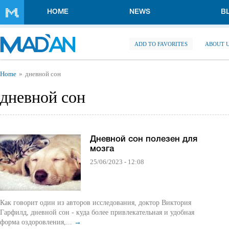
Skip to main content
HOME
NEWS
B
ADD TO FAVORITES
ABOUT 
You are here
Home
дневной сон
дневной сон
Дневной сон полезен для
мозга
25/06/2023 - 12:08
Как говорит один из авторов исследования, доктор Виктория
Гарфилд, дневной сон - куда более привлекательная и удобная
форма оздоровления,...
→