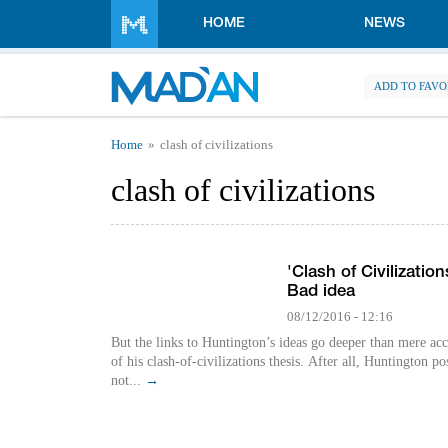
Skip to main content
HOME
NEWS
ADD TO FAVO
You are here
Home
clash of civilizations
clash of civilizations
'Clash of Civilization
Bad idea
08/12/2016 - 12:16
But the links to Huntington’s ideas go deeper than mere ac
of his clash-of-civilizations thesis. After all, Huntington po
not...
→