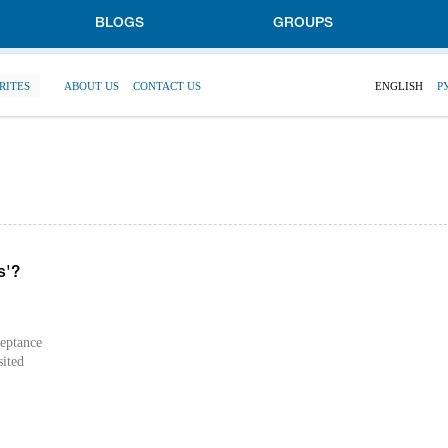
BLOGS
GROUPS
RITES
ABOUT US
CONTACT US
ENGLISH
Р
s'?
ceptance
sited