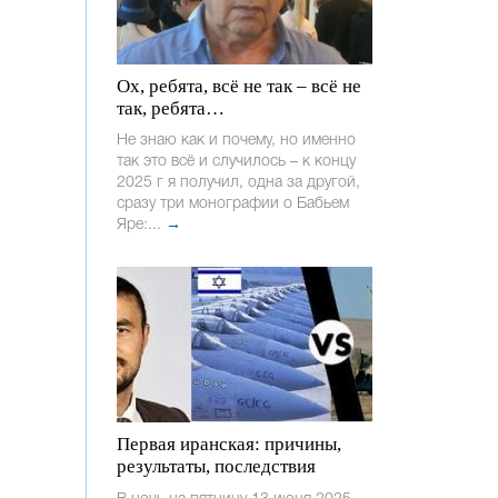
Ох, ребята, всё не так – всё не
так, ребята…
Не знаю как и почему, но именно
так это всё и случилось – к концу
2025 г я получил, одна за другой,
сразу три монографии о Бабьем
Яре:...
→
Первая иранская: причины,
результаты, последствия