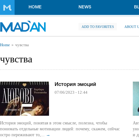
Skip to main content
HOME
NEWS
B
ADD TO FAVORITES
ABOUT 
You are here
Home
чувства
чувства
История эмоций
07/06/2023 - 12:44
История эмоций, понятая в этом смысле, полезна, чтобы
Авт
понимать отдельные мотивации людей: почему, скажем, сейчас
ун
остро переживают то,...
→
и д