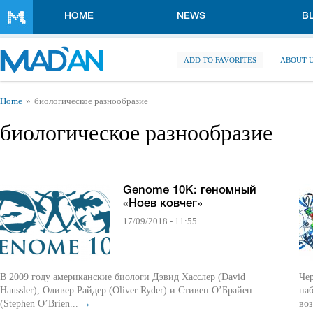
Skip to main content
HOME
NEWS
B
ADD TO FAVORITES
ABOUT 
You are here
Home
биологическое разнообразие
биологическое разнообразие
Genome 10K: геномный
«Ноев ковчег»
17/09/2018 - 11:55
В 2009 году американские биологи Дэвид Хасслер (David
Че
Haussler), Оливер Райдер (Oliver Ryder) и Стивен О’Брайен
наб
(Stephen O’Brien...
→
во