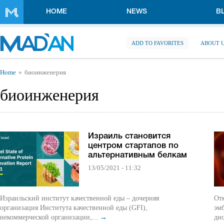
Skip to main content
HOME
NEWS
B
ADD TO FAVORITES
ABOUT 
You are here
Home
биоинженерия
биоинженерия
Израиль становится
центром стартапов по
альтернативным белкам
13/05/2021 - 11:32
Израильский институт качественной еды – дочерняя
От
организация Института качественной еды (GFI),
эм
некоммерческой организации,...
→
ди