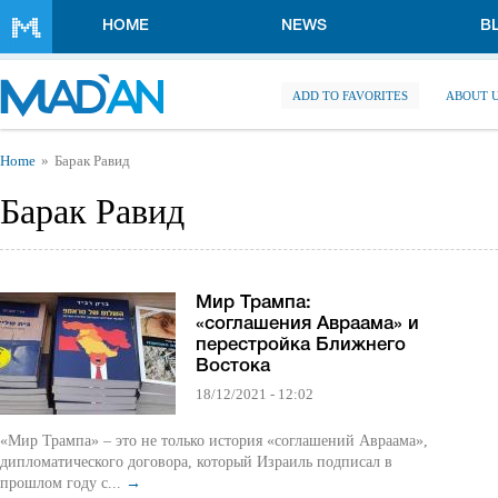
Skip to main content
HOME
NEWS
B
ADD TO FAVORITES
ABOUT 
You are here
Home
Барак Равид
Барак Равид
Мир Трампа:
«соглашения Авраама» и
перестройка Ближнего
Востока
18/12/2021 - 12:02
«Мир Трампа» – это не только история «соглашений Авраама»,
дипломатического договора, который Израиль подписал в
прошлом году с...
→