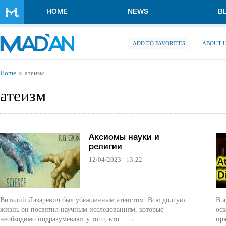
Skip to main content
HOME
NEWS
B
ADD TO FAVORITES
ABOUT 
You are here
Home
атеизм
атеизм
Аксиомы науки и
религии
12/04/2023 - 13:22
Виталий Лазаревич был убежденным атеистом. Всю долгую
В а
жизнь он посвятил научным исследованиям, которые
оск
необходимо подразумевают у того, кто...
→
пря