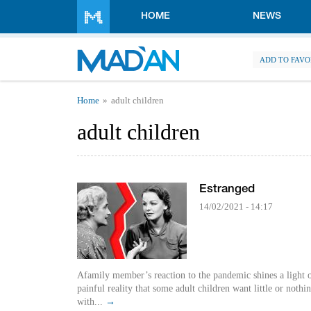
Skip to main content
HOME
NEWS
ADD TO FAVO
You are here
Home
adult children
adult children
Estranged
14/02/2021 - 14:17
Afamily member’s reaction to the pandemic shines a light 
painful reality that some adult children want little or nothi
with...
→