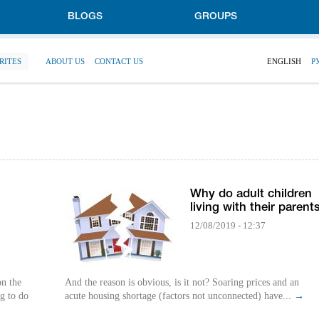
BLOGS
GROUPS
RITES
ABOUT US
CONTACT US
ENGLISH
Р
Why do adult children
living with their parent
12/08/2019 - 12:37
on the
And the reason is obvious, is it not? Soaring prices and an
ng to do
acute housing shortage (factors not unconnected) have...
→