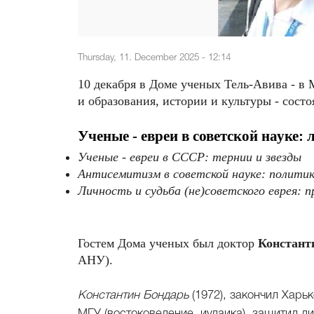
Thursday, 11. December 2025 - 12:14
10 декабря в Доме ученых Тель-Авива - в
и образования, истории и культуры - состо
Ученые - евреи в советской науке: 
Ученые - евреи в СССР: тернии и звезды
Антисемитизм в советской науке: политик
Личность и судьба (не)советского еврея:
Гостем Дома ученых был доктор
Констант
АНУ).
Константин Бондарь
(1972), закончил Харь
МГУ (востоковедение, иудаика), защитил д