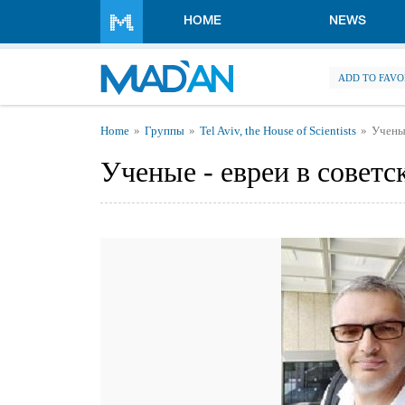
Skip to main content
HOME
NEWS
ADD TO FAVO
You are here
Home
Группы
Tel Aviv, the House of Scientists
Ученые
Ученые - евреи в советс