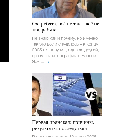
Ох, ребята, всё не так – всё не
так, ребята…
Не знаю как и почему, но именно
так это всё и случилось – к концу
2025 г я получил, одна за другой,
сразу три монографии о Бабьем
Яре:...
→
Первая иранская: причины,
результаты, последствия