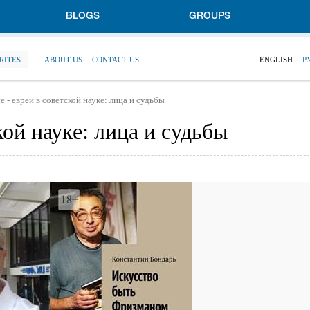
BLOGS
GROUPS
RITES
ABOUT US
CONTACT US
ENGLISH
Р
 - евреи в советской науке: лица и судьбы
кой науке: лица и судьбы