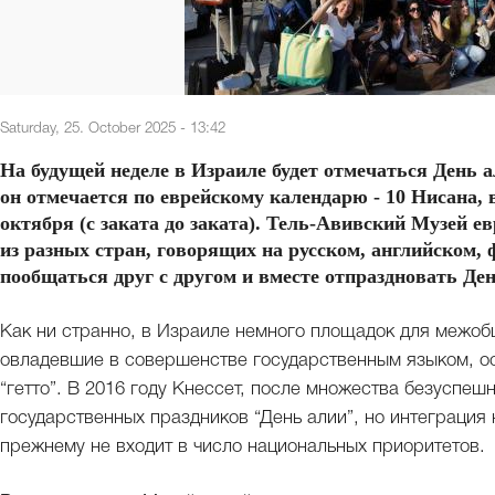
Saturday, 25. October 2025 - 13:42
На будущей неделе в Израиле будет отмечаться День а
он отмечается по еврейскому календарю - 10 Нисана, в
октября (с заката до заката). Тель-Авивский Музей е
из разных стран, говорящих на русском, английском,
пообщаться друг с другом и вместе отпраздновать Ден
Как ни странно, в Израиле немного площадок для межоб
овладевшие в совершенстве государственным языком, ос
“гетто”. В 2016 году Кнессет, после множества безуспеш
государственных праздников “День алии”, но интеграция
прежнему не входит в число национальных приоритетов.