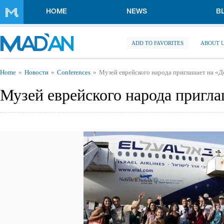
Skip to main content
HOME
NEWS
B
ADD TO FAVORITES
ABOUT 
You are here
Home
Новости
Conferences
Музей еврейского народа приглашает на «Д
Музей еврейского народа пригла