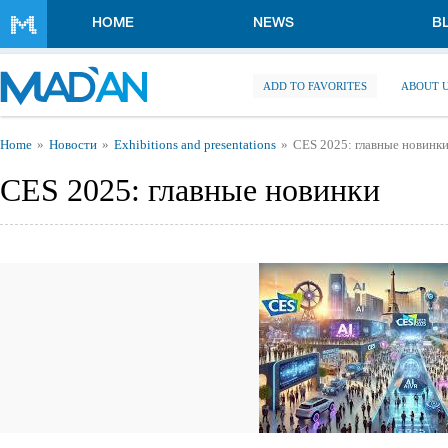
Skip to main content
HOME
NEWS
B
ADD TO FAVORITES
ABOUT 
You are here
Home
Новости
Exhibitions and presentations
CES 2025: главные новинк
CES 2025: главные новинки