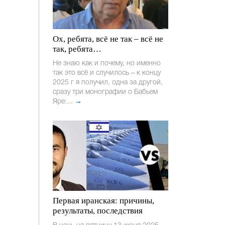
Ох, ребята, всё не так – всё не
так, ребята…
Не знаю как и почему, но именно
так это всё и случилось – к концу
2025 г я получил, одна за другой,
сразу три монографии о Бабьем
Яре:...
→
Первая иранская: причины,
результаты, последствия