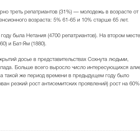
ерно треть репатриантов (31%) — молодежь в возрасте от
пенсионного возраста: 5% 61-65 и 10% старше 65 лет.
году была Нетания (4700 репатриантов). На втором мест
60) и Бат-Ям (1880).
крытий досье в представительствах Сохнута людьми,
пада. Больше всего выросло число интересующихся али
 За такой же период времени в предыдущем году было
ован резкий рост антисемитских проявлений) рост на 60%