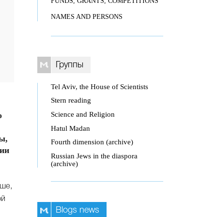
FUNDS, GRANTS, COMPETITIONS
NAMES AND PERSONS
Группы
Tel Aviv, the House of Scientists
Stern reading
Science and Religion
о
Hatul Madan
ы,
Fourth dimension (archive)
сии
Russian Jews in the diaspora
(archive)
ьше,
ой
Blogs news