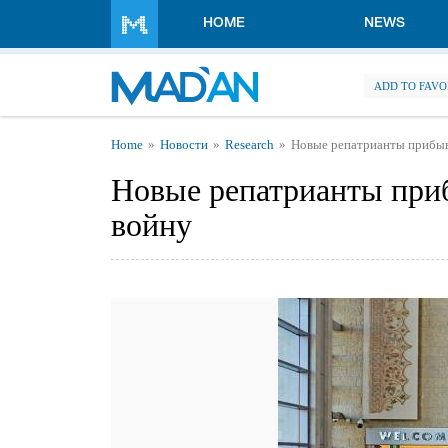
Skip to main content
HOME
NEWS
ADD TO FAVO
You are here
Home
Новости
Research
Новые репатрианты прибыв
Новые репатрианты при
войну