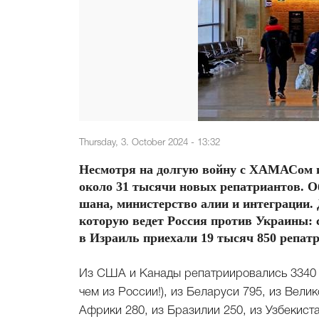
Thursday, 3. October 2024 - 13:32
Несмотря на долгую войну с ХАМАСом и
около 31 тысячи новых репатриантов. Об
шана, министерство алии и интеграции.
которую ведет Россия против Украины: с 
в Израиль приехали 19 тысяч 850 репат
Из США и Канады репатриировались 3340 ч
чем из России!), из Беларуси 795, из Вели
Африки 280, из Бразилии 250, из Узбекиста