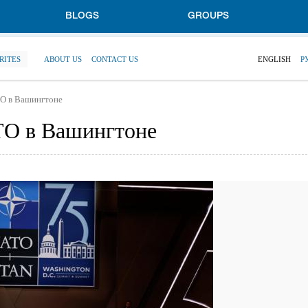
BLOGS
GROUPS
RITES
ABOUT US
CONTACT US
ENGLISH
Р
ТО в Вашингтоне
ТО в Вашингтоне