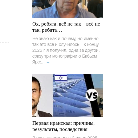
Ох, ребята, всё не так – всё не
так, ребята…
Не знаю как и почему, но именно
так это всё и случилось – к концу
2025 г я получил, одна за другой,
сразу три монографии о Бабьем
Яре:...
→
Первая иранская: причины,
результаты, последствия