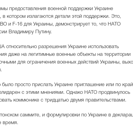
змы предоставления военной поддержки Украине
 в котором излагаются детали этой поддержки. Это,
ВО и F-16 для Украины, демонстрирует то, что НАТО
сии Владимиру Путину.
А относительно разрешения Украине использовать
ия даже на легитимные военные объекты на территории
очными для ограничения военных действий Украины, вых
.
о было просто прислать Украине приглашение или по кра
солидарен с этими мнениями. Однако НАТО продвинулось
совать коммюнике с тридцатью двумя правительствами.
тонском саммите, и формулировки по Украине в деклара
е время.