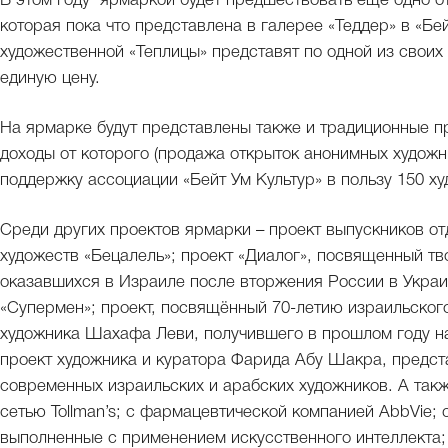
В этом году ярмаркой будет предшествовать еще одно от
которая пока что представлена в галерее «Теддер» в «Бе
художественной «Теплицы» представят по одной из своих
единую цену.
На ярмарке будут представлены также и традиционные пр
доходы от которого (продажа открыток анонимных художни
поддержку ассоциации «Бейт Ум Культур» в пользу 150 х
Среди других проектов ярмарки – проект выпускников о
художеств «Бецалель»; проект «Диалог», посвященный тв
оказавшихся в Израиле после вторжения России в Украи
«Супермен»; проект, посвящённый 70-летию израильског
художника Шахафа Леви, получившего в прошлом году н
проект художника и куратора Фарида Абу Шакра, предс
современных израильских и арабских художников. А так
сетью Tollman’s; с фармацевтической компанией AbbVie;
выполненные с применением искусственного интеллекта