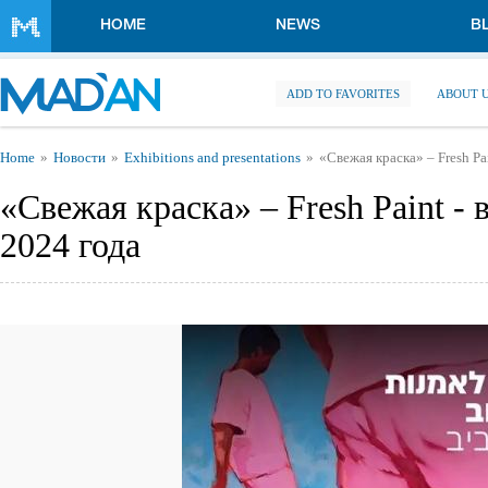
Skip to main content
HOME
NEWS
B
ADD TO FAVORITES
ABOUT 
You are here
Home
Новости
Exhibitions and presentations
«Свежая краска» – Fresh Pa
«Свежая краска» – Fresh Paint -
2024 года