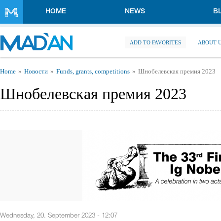
Skip to main content
HOME
NEWS
B
ADD TO FAVORITES
ABOUT 
You are here
Home
Новости
Funds, grants, competitions
Шнобелевская премия 2023
Шнобелевская премия 2023
Wednesday, 20. September 2023 - 12:07